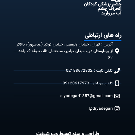
چشم پزشکی کودکان
انحراف چشم
آب مروارید
راه های ارتباطی
آدرس : تهران، خیابان ولیعصر، خیابان توانیر(عباسپور)، بالاتر
از بیمارستان دی، میدان توانیر، ساختمان طلا، طبقه ۶، واحد
۶۲
تلفن ثابت : 02188672802
تلفن موبایل : 09120617973
s.yadegari1357@gmail.com
dryadegari@
طراحی و سئو توسط وب شیفت