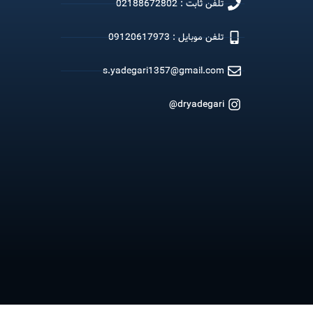
تلفن ثابت : 02188672802
تلفن موبایل : 09120617973
s.yadegari1357@gmail.com
dryadegari@