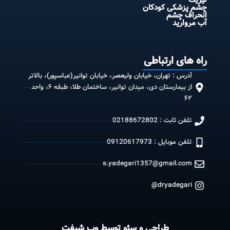
چشم پزشکی کودکان
انحراف چشم
آب مروارید
راه های ارتباطی
آدرس : تهران، خیابان ولیعصر، خیابان توانیر(عباسپور)، بالاتر
از بیمارستان دی، میدان توانیر، ساختمان طلا، طبقه ۶، واحد
۶۲
تلفن ثابت : 02188672802
تلفن موبایل : 09120617973
s.yadegari1357@gmail.com
dryadegari@
طراحی و سئو توسط وب شیفت